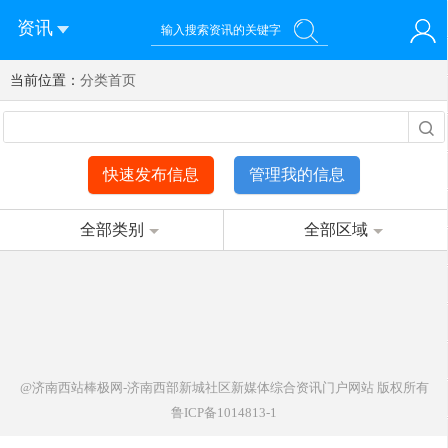
资讯
当前位置：
您好！欢迎来到济南西站棒极网-济南西部新城社区新媒体综
分类首页
登录
合资讯门户网站
注册
微信快速登录
快速发布信息
管理我的信息
全部类别
全部区域
@济南西站棒极网-济南西部新城社区新媒体综合资讯门户网站
版权所有
鲁ICP备1014813-1