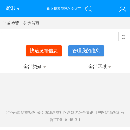
资讯
当前位置：
您好！欢迎来到济南西站棒极网-济南西部新城社区新媒体综
分类首页
登录
合资讯门户网站
注册
微信快速登录
快速发布信息
管理我的信息
全部类别
全部区域
@济南西站棒极网-济南西部新城社区新媒体综合资讯门户网站
版权所有
鲁ICP备1014813-1