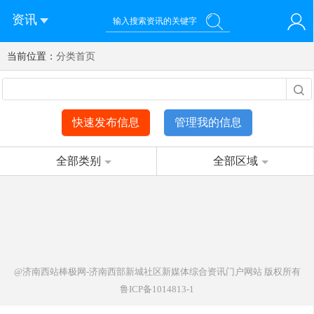
资讯
当前位置：
您好！欢迎来到济南西站棒极网-济南西部新城社区新媒体综
分类首页
登录
合资讯门户网站
注册
微信快速登录
快速发布信息
管理我的信息
全部类别
全部区域
@济南西站棒极网-济南西部新城社区新媒体综合资讯门户网站
版权所有
鲁ICP备1014813-1