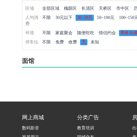
区域:
全部区域
槐荫区
长清区
天桥区
市中区
人均消
不限
30元以下
30~50元
50~100元
100~150
费:
环境:
不限
家庭聚会
随便吃吃
情侣约会
商务洽
停车位:
不限
免费
收费
无
未知
面馆
网上商城
分类广告
数码影音
教育培训
出