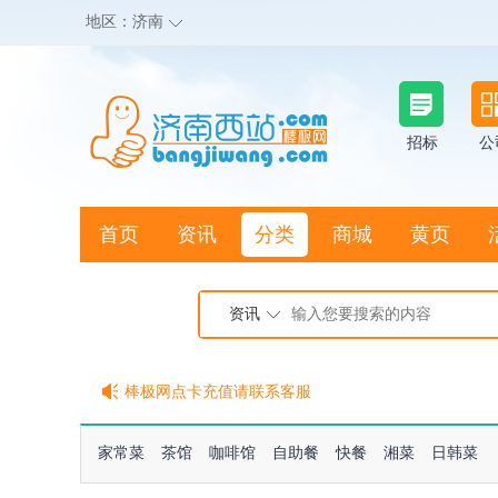
地区：
济南
招标
公
首页
资讯
分类
商城
黄页
地图搜店
资讯
棒极网点卡充值请联系客服
客服QQ:2692290505
充100送20
家常菜
茶馆
咖啡馆
自助餐
快餐
湘菜
日韩菜