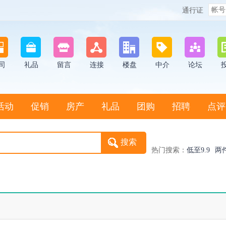
通行证
司
礼品
留言
连接
楼盘
中介
论坛
活动
促销
房产
礼品
团购
招聘
点评
热门搜索：
低至9.9
两