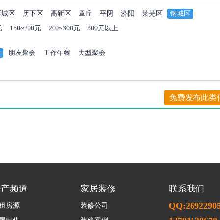
历城区
历下区
高新区
章丘
平阴
济阳
莱芜区
钢城区
元
150~200元
200~300元
300元以上
谈
朋友聚会
工作午餐
大型聚会
免费发布此类
房产频道
家居装修
联系我们
QQ:2692290
租房源
装修公司