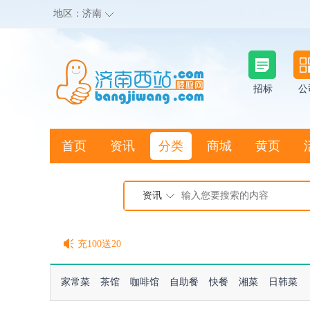
地区：
济南
招标
公
首页
资讯
分类
商城
黄页
地图搜店
资讯
棒极网点卡充值请联系客服
客服QQ:2692290505
充100送20
家常菜
茶馆
咖啡馆
自助餐
快餐
湘菜
日韩菜