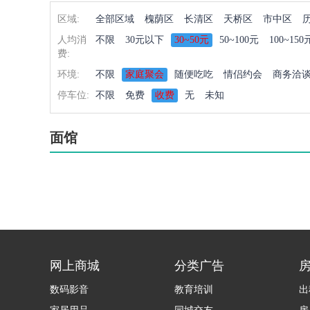
区域:
全部区域
槐荫区
长清区
天桥区
市中区
人均消
不限
30元以下
30~50元
50~100元
100~150
费:
环境:
不限
家庭聚会
随便吃吃
情侣约会
商务洽
停车位:
不限
免费
收费
无
未知
面馆
网上商城
分类广告
数码影音
教育培训
出