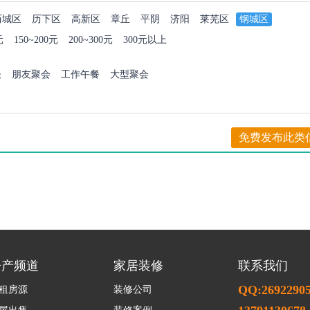
历城区
历下区
高新区
章丘
平阴
济阳
莱芜区
钢城区
元
150~200元
200~300元
300元以上
谈
朋友聚会
工作午餐
大型聚会
免费发布此类
房产频道
家居装修
联系我们
QQ:2692290
租房源
装修公司