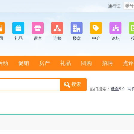
通行证
司
礼品
留言
连接
楼盘
中介
论坛
活动
促销
房产
礼品
团购
招聘
点评
热门搜索：
低至9.9
两