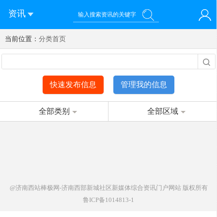
资讯
当前位置：
您好！欢迎来到济南西站棒极网-济南西部新城社区新媒体综
分类首页
登录
合资讯门户网站
注册
微信快速登录
快速发布信息
管理我的信息
全部类别
全部区域
@济南西站棒极网-济南西部新城社区新媒体综合资讯门户网站
版权所有
鲁ICP备1014813-1