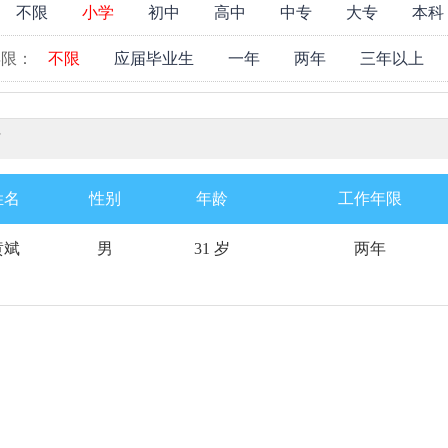
：
不限
小学
初中
高中
中专
大专
本科
年限：
不限
应届毕业生
一年
两年
三年以上
才
姓名
性别
年龄
工作年限
黄斌
男
31 岁
两年