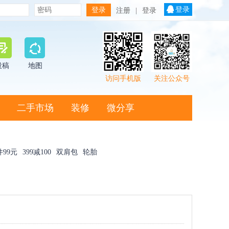
登录
注册
|
登录
投稿
地图
访问手机版
关注公众号
二手市场
装修
微分享
件99元
399减100
双肩包
轮胎