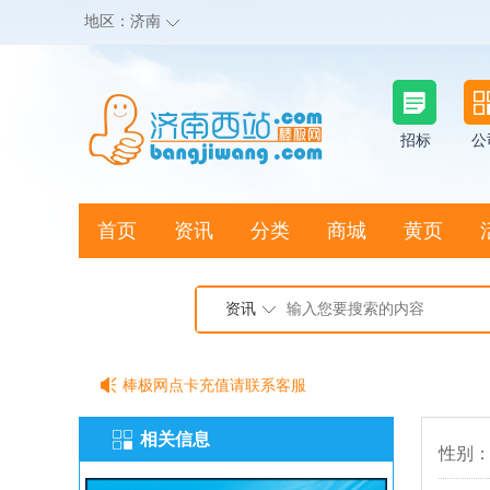
地区：
济南
招标
公
首页
资讯
分类
商城
黄页
地图搜店
资讯
棒极网点卡充值请联系客服
客服QQ:2692290505
相关信息
充100送20
性别