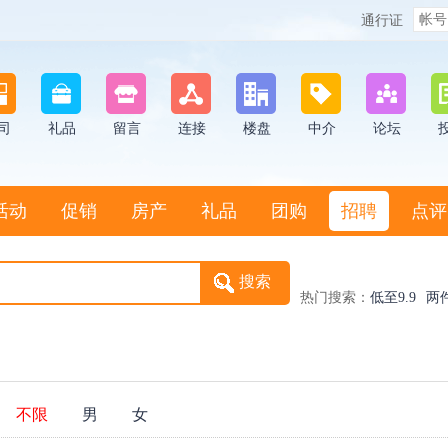
通行证
司
礼品
留言
连接
楼盘
中介
论坛
活动
促销
房产
礼品
团购
招聘
点评
热门搜索：
低至9.9
两
：
不限
男
女