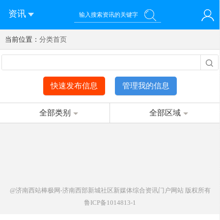
资讯
当前位置：
您好！欢迎来到济南西站棒极网-济南西部新城社区新媒体综
分类首页
登录
合资讯门户网站
注册
微信快速登录
快速发布信息
管理我的信息
全部类别
全部区域
@济南西站棒极网-济南西部新城社区新媒体综合资讯门户网站
版权所有
鲁ICP备1014813-1