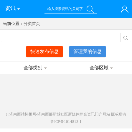
资讯
当前位置：
您好！欢迎来到济南西站棒极网-济南西部新城社区新媒体综
分类首页
登录
合资讯门户网站
注册
微信快速登录
快速发布信息
管理我的信息
全部类别
全部区域
@济南西站棒极网-济南西部新城社区新媒体综合资讯门户网站
版权所有
鲁ICP备1014813-1