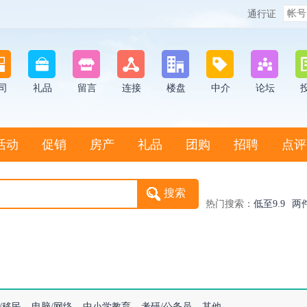
通行证
司
礼品
留言
连接
楼盘
中介
论坛
活动
促销
房产
礼品
团购
招聘
点评
热门搜索：
低至9.9
两
/移民
电脑/网络
中小学教育
考研/公务员
其他