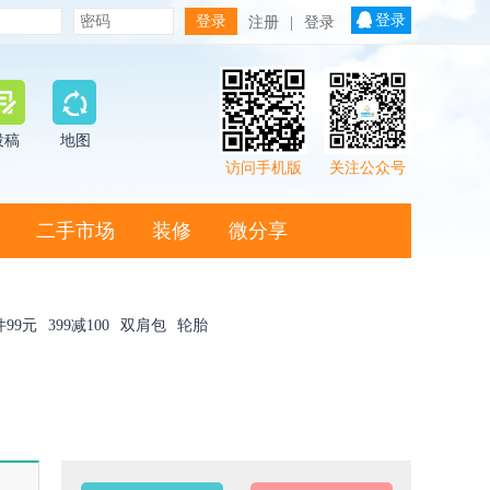
登录
注册
|
登录
投稿
地图
访问手机版
关注公众号
二手市场
装修
微分享
件99元
399减100
双肩包
轮胎