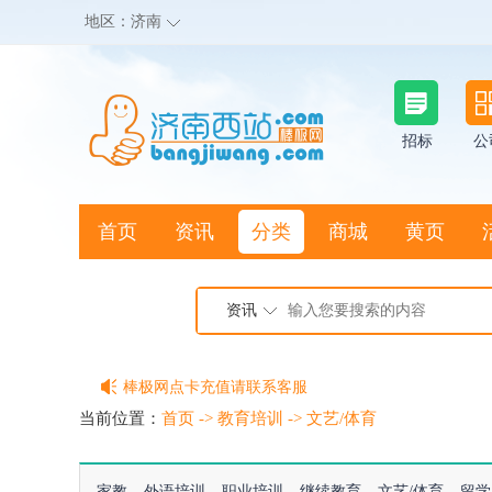
地区：
济南
招标
公
首页
资讯
分类
商城
黄页
地图搜店
资讯
棒极网点卡充值请联系客服
客服QQ:2692290505
当前位置：
首页
->
教育培训
->
文艺/体育
充100送20
家教
外语培训
职业培训
继续教育
文艺/体育
留学