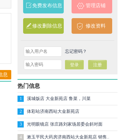
免费发布信息
管理店铺
修改删除信息
修改资料
忘记密码？
信息
热门信息
1
溪城饭店 大金新苑店 鲁菜，川菜
2
体彩站济南西站大金新苑店
3
光明眼镜店 张庄路刘家场居委会斜对面
4
漱玉平民大药房济南西站大金新苑店 销售..