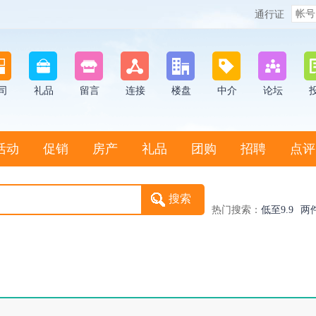
通行证
司
礼品
留言
连接
楼盘
中介
论坛
活动
促销
房产
礼品
团购
招聘
点评
热门搜索：
低至9.9
两