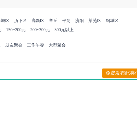
历城区
历下区
高新区
章丘
平阴
济阳
莱芜区
钢城区
元
150~200元
200~300元
300元以上
谈
朋友聚会
工作午餐
大型聚会
免费发布此类