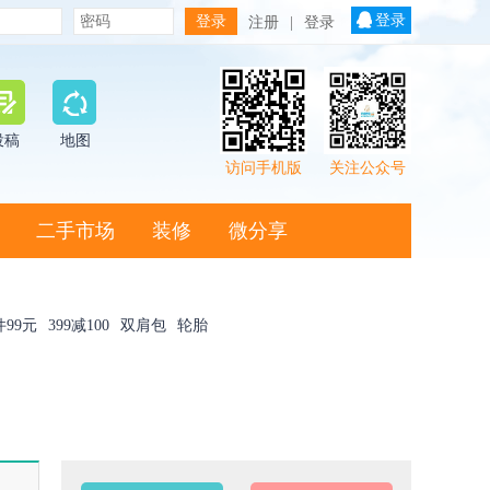
登录
注册
|
登录
投稿
地图
访问手机版
关注公众号
二手市场
装修
微分享
件99元
399减100
双肩包
轮胎