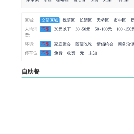
区域:
全部区域
槐荫区
长清区
天桥区
市中区
人均消
不限
30元以下
30~50元
50~100元
100~150
费:
环境:
不限
家庭聚会
随便吃吃
情侣约会
商务洽
停车位:
不限
免费
收费
无
未知
自助餐