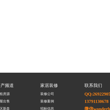
房产频道
家居装修
联系我们
QQ:2692290
租房源
装修公司
13791130678
屋出售
装修案例
微信wonderfu
区新盘
招标信息