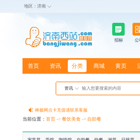
地区：
济南
招标
公
首页
资讯
分类
商城
黄页
地图搜店
资讯
棒极网点卡充值请联系客服
客服QQ:2692290505
当前位置：
首页
->
餐饮美食
->
自助餐
充100送20
家常菜
茶馆
咖啡馆
自助餐
快餐
湘菜
日韩菜