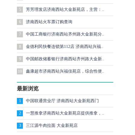
5
芳芳理发店济南西站大金新苑店，主营：..
6
济南西站火车票订购查询
7
中国工商银行济南西站齐州路大金新苑分..
8
金德利民快餐连锁第112店 济南西站兴福..
9
中国邮政储蓄银行济南西站齐州路大金新..
10
鑫康超市济南西站兴福佳苑店，综合性便..
最新浏览
1
中国联通营业厅 济南西站大金新苑西门
2
一慧推拿济南西站大金新苑店提供推拿，..
3
三江源牛肉拉面 大金新苑店