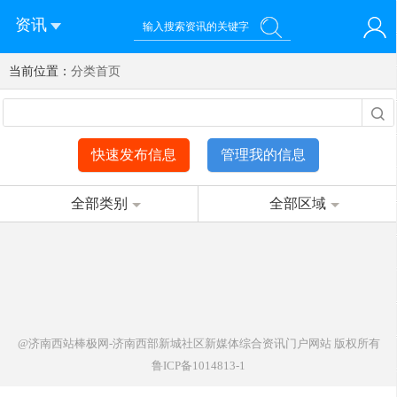
资讯
当前位置：
您好！欢迎来到济南西站棒极网-济南西部新城社区新媒体综
分类首页
登录
合资讯门户网站
注册
微信快速登录
快速发布信息
管理我的信息
全部类别
全部区域
@济南西站棒极网-济南西部新城社区新媒体综合资讯门户网站
版权所有
鲁ICP备1014813-1