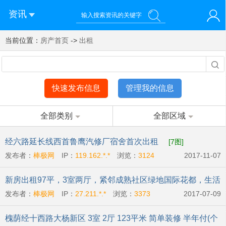
资讯
当前位置：
您好！欢迎来到济南西站棒极网-济南西部新城社区新媒体综
房产首页
->
出租
登录
合资讯门户网站
注册
微信快速登录
快速发布信息
管理我的信息
全部类别
全部区域
经六路延长线西首鲁鹰汽修厂宿舍首次出租
[7图]
发布者：
棒极网
IP：
119.162.*.*
浏览：
3124
2017-11-07
性质:
个人
新房出租97平，3室两厅，紧邻成熟社区绿地国际花都，生活
发布者：
棒极网
IP：
27.211.*.*
浏览：
3373
2017-07-09
便利
[6图]
性质:
个人
槐荫经十西路大杨新区 3室 2厅 123平米 简单装修 半年付(个