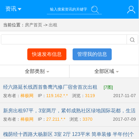
资讯
当前位置：
您好！欢迎来到济南西站棒极网-济南西部新城社区新媒体综
房产首页
->
出租
登录
合资讯门户网站
注册
微信快速登录
快速发布信息
管理我的信息
全部类别
全部区域
经六路延长线西首鲁鹰汽修厂宿舍首次出租
[7图]
发布者：
棒极网
IP：
119.162.*.*
浏览：
3119
2017-11-07
性质:
个人
新房出租97平，3室两厅，紧邻成熟社区绿地国际花都，生活
发布者：
棒极网
IP：
27.211.*.*
浏览：
3370
2017-07-09
便利
[6图]
性质:
个人
槐荫经十西路大杨新区 3室 2厅 123平米 简单装修 半年付(个