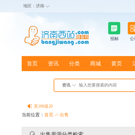
地区：
济南
招标
公
首页
资讯
分类
商城
黄页
地图搜店
资讯
棒极网点卡充值请联系客服
客服QQ:2692290505
充100送20
当前位置：
首页
->
出售
出售房源分类检索