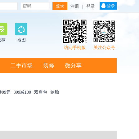
登录
注册
|
登录
投稿
地图
访问手机版
关注公众号
二手市场
装修
微分享
件99元
399减100
双肩包
轮胎