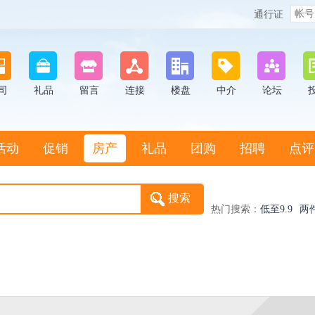
通行证
司
礼品
留言
连接
楼盘
中介
论坛
活动
促销
房产
礼品
团购
招聘
点评
热门搜索：
低至9.9
两