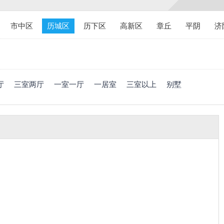
市中区
历城区
历下区
高新区
章丘
平阴
济
厅
三室两厅
一室一厅
一居室
三室以上
别墅