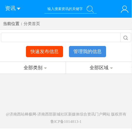
资讯
当前位置：
您好！欢迎来到济南西站棒极网-济南西部新城社区新媒体综
分类首页
登录
合资讯门户网站
注册
微信快速登录
快速发布信息
管理我的信息
全部类别
全部区域
@济南西站棒极网-济南西部新城社区新媒体综合资讯门户网站
版权所有
鲁ICP备1014813-1