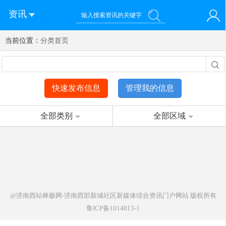
资讯
当前位置：
您好！欢迎来到济南西站棒极网-济南西部新城社区新媒体综
分类首页
登录
合资讯门户网站
注册
微信快速登录
快速发布信息
管理我的信息
全部类别
全部区域
@济南西站棒极网-济南西部新城社区新媒体综合资讯门户网站
版权所有
鲁ICP备1014813-1