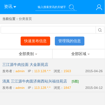
资讯
当前位置：
您好！欢迎来到济南西站棒极网-济南西部新城社区新媒体综
分类首页
登录
合资讯门户网站
注册
微信快速登录
快速发布信息
管理我的信息
全部类别
全部区域
三江源牛肉拉面 大金新苑店
发布者：
admin
IP：
113.128.*.*
浏览：
1563
2015-04-26
清真 三江源牛肉面济南西站兴福佳苑店
[5图]
发布者：
admin
IP：
113.128.*.*
浏览：
1847
2015-04-12