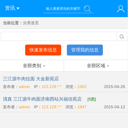
资讯
当前位置：
您好！欢迎来到济南西站棒极网-济南西部新城社区新媒体综
分类首页
登录
合资讯门户网站
注册
微信快速登录
快速发布信息
管理我的信息
全部类别
全部区域
三江源牛肉拉面 大金新苑店
发布者：
admin
IP：
113.128.*.*
浏览：
1562
2015-04-26
清真 三江源牛肉面济南西站兴福佳苑店
[5图]
发布者：
admin
IP：
113.128.*.*
浏览：
1847
2015-04-12