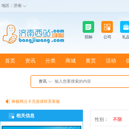
地区：
济南
招标
公司
礼
首页
资讯
分类
商城
黄页
活动
地图搜店
资讯
棒极网点卡充值请联系客服
客服QQ:2692290505
相关信息
充100送20
性别：
不限