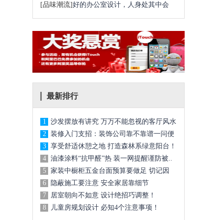
一问便知
[品味潮流]
好的办公室设计，人身处其中会
很“顺” ..
最新排行
1
沙发摆放有讲究 万万不能忽视的客厅风水
2
装修入门支招：装饰公司靠不靠谱一问便
知
3
享受舒适休憩之地 打造森林系绿意阳台！
4
油漆涂料“抗甲醛”热 装一网提醒谨防被..
5
家装中橱柜五金台面预算要做足 切记因
小..
6
隐蔽施工要注意 安全家居靠细节
7
居室朝向不如意 设计绝招巧调整！
8
儿童房规划设计 必知4个注意事项！