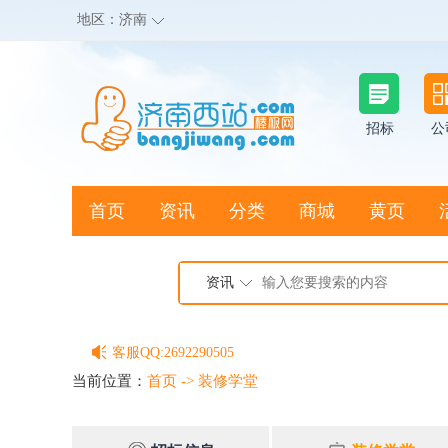
地区：
济南
招标
公
首页
资讯
分类
商城
黄页
地图搜店
资讯
棒极网点卡充值请联系客服
客服QQ:2692290505
充100送20
当前位置：
首页
->
装修学堂