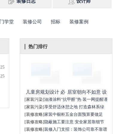
装修日志
设计师
门学堂
装修公司
招标
装修案例
热门排行
-25
-25
儿童房规划设计 必
居室朝向不如意 设
知4个注意事项！
计绝招巧调整！
[家装污染]
油漆涂料“抗甲醛”热 装一网提醒谨
防被..
[家装污染]
享受舒适休憩之地 打造森林系绿
意阳台！
[装修攻略]
家装中橱柜五金台面预算要做足
切记因小..
[装修攻略]
隐蔽施工要注意 安全家居靠细节
[装修攻略]
装修入门支招：装饰公司靠不靠谱