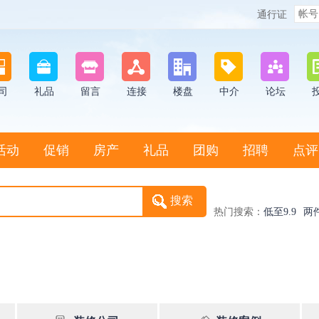
通行证
司
礼品
留言
连接
楼盘
中介
论坛
活动
促销
房产
礼品
团购
招聘
点评
热门搜索：
低至9.9
两