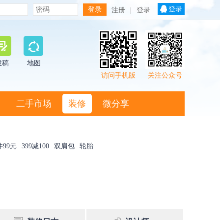
登录
注册
|
登录
投稿
地图
访问手机版
关注公众号
二手市场
装修
微分享
件99元
399减100
双肩包
轮胎