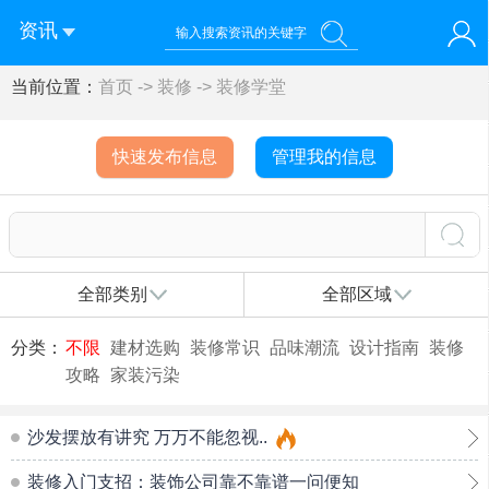
资讯
当前位置：
首页
->
装修
->
装修学堂
您好！欢迎来到济南西站棒极网-济南西部新城社区新媒体综
登录
合资讯门户网站
注册
微信快速登录
快速发布信息
管理我的信息
全部类别
全部区域
分类：
不限
建材选购
装修常识
品味潮流
设计指南
装修
攻略
家装污染
沙发摆放有讲究 万万不能忽视..
装修入门支招：装饰公司靠不靠谱一问便知