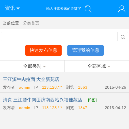
资讯
当前位置：
您好！欢迎来到济南西站棒极网-济南西部新城社区新媒体综
分类首页
登录
合资讯门户网站
注册
微信快速登录
快速发布信息
管理我的信息
全部类别
全部区域
三江源牛肉拉面 大金新苑店
发布者：
admin
IP：
113.128.*.*
浏览：
1563
2015-04-26
清真 三江源牛肉面济南西站兴福佳苑店
[5图]
发布者：
admin
IP：
113.128.*.*
浏览：
1847
2015-04-12