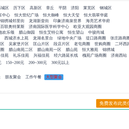
历城区
历下区
高新区
章丘
平阴
济阳
莱芜区
钢城区
富中心
恒大世纪广场
恒大御峰
恒大天玺
恒大翡翠华庭
锦绣城邻里街
龙湖新壹街
印象济南泉世界
海亮艺术华府
城百联奥特莱斯
济南国际医学科学中心
欧亚大观园商圈
地欢乐颂
腊山御园
恒生艾特公寓
恒生望山
中骏尚城
西城济水上苑
龙湖名景台
绿地中央广场
堤口路商圈
张庄路商
片区
吴家堡片区
匡山片区
段店片区
老屯商圈
世购商圈
二环西
商圈
腊山南苑二区
腊山南苑一区
腊山苑
恒大雅苑
锦绣城
马佳苑
礼乐佳苑
兴福佳苑
经六路延长线
槐苑广场商圈
济南西站
元
150~200元
200~300元
300元以上
谈
朋友聚会
工作午餐
大型聚会
免费发布此类