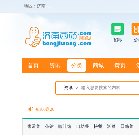
地区：
济南
招标
公
首页
资讯
分类
商城
黄页
地图搜店
资讯
棒极网点卡充值请联系客服
客服QQ:2692290505
充100送20
家常菜
茶馆
咖啡馆
自助餐
快餐
湘菜
日韩菜