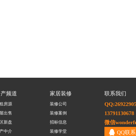
房产频道
家居装修
联系我们
QQ:2692290
租房源
装修公司
13791130678
屋出售
装修案例
微信wonderfu
区新盘
招标信息
产中介
装修学堂
QQ联系