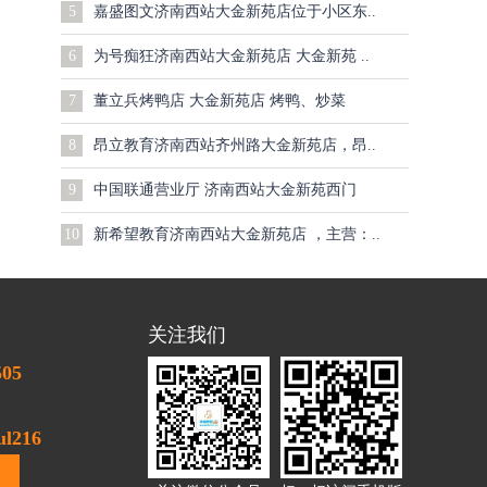
5
嘉盛图文济南西站大金新苑店位于小区东..
6
为号痴狂济南西站大金新苑店 大金新苑 ..
7
董立兵烤鸭店 大金新苑店 烤鸭、炒菜
8
昂立教育济南西站齐州路大金新苑店，昂..
9
中国联通营业厅 济南西站大金新苑西门
10
新希望教育济南西站大金新苑店 ，主营：..
关注我们
505
l216