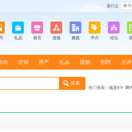
通行证
司
礼品
留言
连接
楼盘
中介
论坛
活动
促销
房产
礼品
团购
招聘
点评
热门搜索：
低至9.9
两