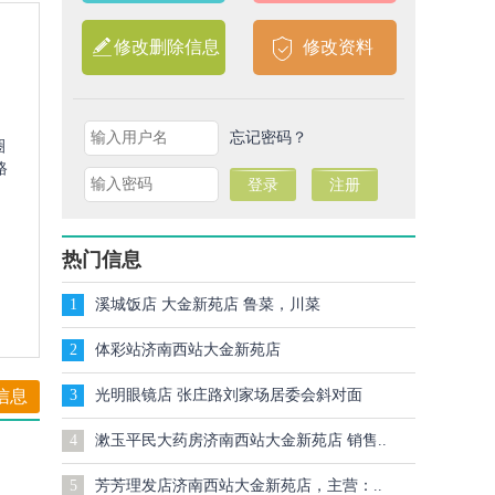
修改删除信息
修改资料
忘记密码？
圈
路
热门信息
1
溪城饭店 大金新苑店 鲁菜，川菜
2
体彩站济南西站大金新苑店
信息
3
光明眼镜店 张庄路刘家场居委会斜对面
4
漱玉平民大药房济南西站大金新苑店 销售..
5
芳芳理发店济南西站大金新苑店，主营：..