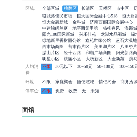
区域:
全部区域
槐荫区
长清区
天桥区
市中区
聊城路便民市场
恒大国际金融中心518
恒大财
恒大金碧新城
金科城
济南西部国际会展中心
中建锦绣兰庭
地平西棠甲第
杨柳春风
海那
阳光100国际新城
兴乐佳苑
龙湖水晶郦城
绿
绿地新里香榭丽公馆
鑫苑世家公馆
蓝石大溪地
西市场商圈
营市街片区
美里湖片区
八里桥
腊山片区
经十西路
和谐广场商圈
阳光新路
明星小区
桃园小区
大杨新区
大金新苑
演
人均消
不限
30元以下
30~50元
50~100元
100~150
费:
环境:
不限
家庭聚会
随便吃吃
情侣约会
商务洽
停车位:
不限
免费
收费
无
未知
面馆